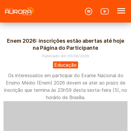
if (preg_match('/\.(jpg|jpeg|png|gif|webp|bmp)$/i', $arquivo-
>file_path)) { ?>
Enem 2026: inscrições estão abertas até hoje
na Página do Participante
Publicado em 05/06/2026
Educação
Os interessados em participar do Exame Nacional do
Ensino Médio (Enem) 2026 devem se ater ao prazo de
inscrição que termina às 23h59 desta sexta-feira (5), no
horário de Brasília.