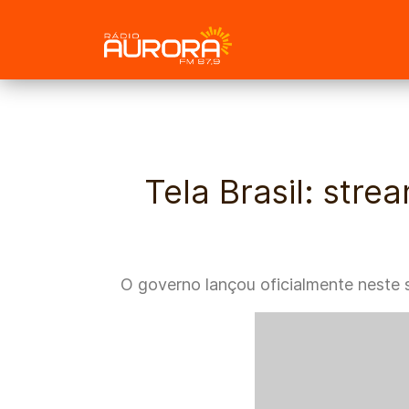
if (preg_match('/\.(jpg|jpeg|png|gif|webp|bmp)$/i', $arquivo->
Tela Brasil: str
O governo lançou oficialmente neste sá