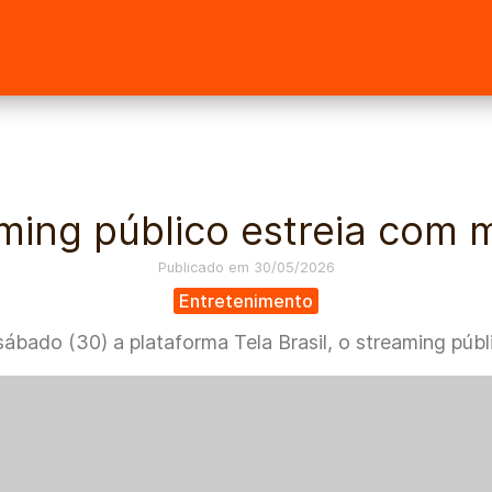
file_path)) { ?>
eaming público estreia com 
Publicado em 30/05/2026
Entretenimento
bado (30) a plataforma Tela Brasil, o streaming públic