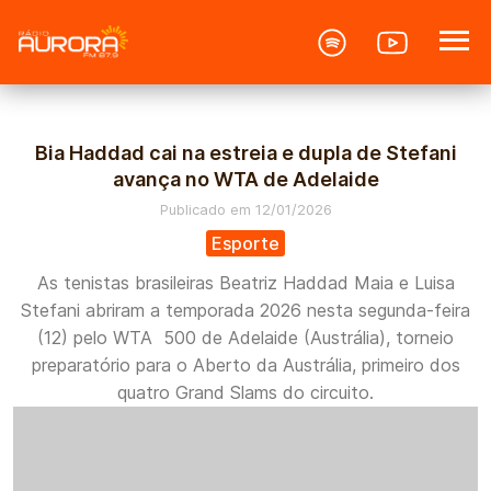
if (preg_match('/\.(jpg|jpeg|png|gif|webp|bmp)$/i', $arquivo-
>file_path)) { ?>
Bia Haddad cai na estreia e dupla de Stefani
avança no WTA de Adelaide
Publicado em 12/01/2026
Esporte
As tenistas brasileiras Beatriz Haddad Maia e Luisa
Stefani abriram a temporada 2026 nesta segunda-feira
(12) pelo WTA 500 de Adelaide (Austrália), torneio
preparatório para o Aberto da Austrália, primeiro dos
quatro Grand Slams do circuito.