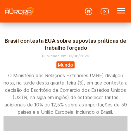
if (preg_match('/\.(jpg|jpeg|png|gif|webp|bmp)$/i', $arquivo-
>file_path)) { ?>
Brasil contesta EUA sobre supostas práticas de
trabalho forçado
Publicado em 03/06/2026
Mundo
O Ministério das Relações Exteriores (MRE) divulgou
nota, na tarde desta quarta-feira (3), em que contesta a
decisão do Escritório de Comércio dos Estados Unidos
(USTR, na sigla em inglês) de estabelecer tarifas
adicionais de 10% ou 12,5% sobre as importações de 59
países e a União Europeia, incluindo o Brasil.